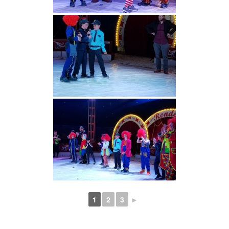
1
2
3
►