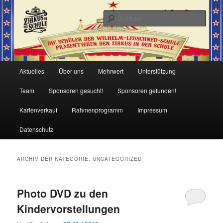
Such
Zirkusprojekt 2019 der WLS
Hauptmenü
Aktuelles
Über uns
Mehrwert
Unterstützung
Zum
Zum
Team
Sponsoren gesucht!
Sponsoren gefunden!
Inhalt
sekundären
Kartenverkauf
Rahmenprogramm
Impressum
wechseln
Inhalt
Datenschutz
wechseln
ARCHIV DER KATEGORIE:
UNCATEGORIZED
Photo DVD zu den
Kindervorstellungen