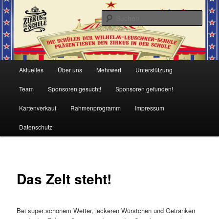
Such
Zirkusprojekt 2019 der WLS
Hauptmenü
Aktuelles
Über uns
Mehrwert
Unterstützung
Zum
Team
Sponsoren gesucht!
Sponsoren gefunden!
Inhalt
Kartenverkauf
Rahmenprogramm
Impressum
wechseln
Datenschutz
Das Zelt steht!
Bei super schönem Wetter, leckeren Würstchen und Getränken